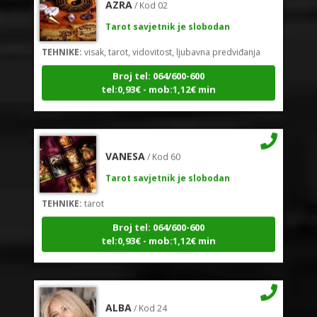
Tarot savjetnik je slobodan
TEHNIKE:
visak, tarot, vidovitost, ljubavna predviđanja
Broj tel: 064/600-600
tel:0,93€ - mob:1,12€ min
VANESA
/ Kod 60
Tarot savjetnik je slobodan
TEHNIKE:
tarot
Broj tel: 064/600-600
tel:0,93€ - mob:1,12€ min
ALBA
/ Kod 24