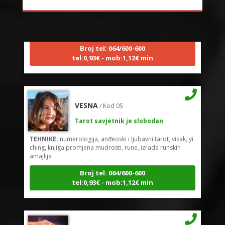
Tarot savjetnik je zauzet
TEHNIKE:
sudbinske karte, anđeoske poruke
Broj tel: 064/600-600
tel:0,93€ - mob:1,12€ min
VESNA
/ Kod 05
Tarot savjetnik je slobodan
TEHNIKE:
numerologija, anđeoski i ljubavni tarot, visak, yi
ching, knjiga promjena mudrosti, rune, izrada runskih
amajlija
Broj tel: 064/600-600
tel:0,93€ - mob:1,12€ min
DIJA
/ Kod 64