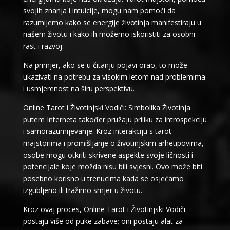
svojih znanja i intuicije, mogu nam pomoći da
razumijemo kako se energije životinja manifestiraju u
našem životu i kako ih možemo iskoristiti za osobni
rast i razvoj.
Na primjer, ako se u čitanju pojavi orao, to može
ukazivati na potrebu za visokim letom nad problemima
i usmjerenost na širu perspektivu.
Online Tarot i Životinjski Vodiči: Simbolika Životinja
putem Interneta
također pružaju priliku za introspekciju
i samorazumijevanje. Kroz interakciju s tarot
majstorima i promišljanje o životinjskim arhetipovima,
osobe mogu otkriti skrivene aspekte svoje ličnosti i
potencijale koje možda nisu bili svjesni. Ovo može biti
posebno korisno u trenucima kada se osjećamo
izgubljeno ili tražimo smjer u životu.
Kroz ovaj proces, Online Tarot i Životinjski Vodiči
postaju više od puke zabave; oni postaju alat za