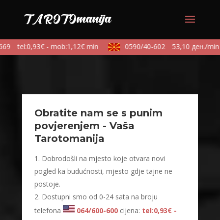
69
tel:0,93€ - mob:1,12€ min
0590/40-602
53,10 ден./min
Obratite nam se s punim
povjerenjem - Vaša
Tarotomanija
Dobrodošli na mjesto koje otvara novi
pogled ka budućnosti, mjesto gdje tajne ne
postoje.
Dostupni smo od 0-24 sata na broju
telefona
064/600-600
cijena:
tel:0,93€ -