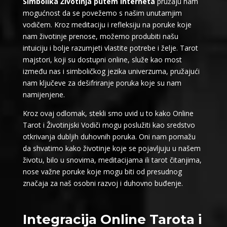
Simbolika Životinja putem Interneta
pružaju nam
mogućnost da se povežemo s našim unutarnjim
vodičem. Kroz meditaciju i refleksiju na poruke koje
nam životinje prenose, možemo produbiti našu
intuiciju i bolje razumjeti vlastite potrebe i želje. Tarot
majstori, koji su dostupni online, služe kao most
između nas i simboličkog jezika univerzuma, pružajući
nam ključeve za dešifriranje poruka koje su nam
namijenjene.
Kroz ovaj odlomak, stekli smo uvid u to kako Online
Tarot i Životinjski Vodiči mogu poslužiti kao sredstvo
otkrivanja dubljih duhovnih poruka. Oni nam pomažu
da shvatimo kako životinje koje se pojavljuju u našem
životu, bilo u snovima, meditacijama ili tarot čitanjima,
nose važne poruke koje mogu biti od presudnog
značaja za naš osobni razvoj i duhovno buđenje.
Integracija Online Tarota i