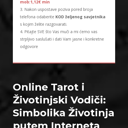
mob:1,12€ min
Nakon uspostave poziva pored broja
telefona odaberite
KOD željenog savjetnika
s kojim želite razgovarati.
Pitajte SVE što Vas muči a mi ćemo vas
strpljivo saslušati i dati Vam jasne i konkretne
odgovore
Online Tarot i
Životinjski Vodiči:
Simbolika Životinja
putem Interneta