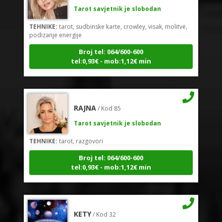
Tarot savjetnik je slobodan
TEHNIKE:
tarot, sudbinske karte, crowley, visak, molitve,
podizanje energije
Broj tel: 064/600-600
tel:0,93€ - mob:1,12€ min
RAJNA
/ Kod 85
Tarot savjetnik je slobodan
TEHNIKE:
tarot, razgovori
Broj tel: 064/600-600
tel:0,93€ - mob:1,12€ min
KETY
/ Kod 32
Tarot savjetnik je slobodan