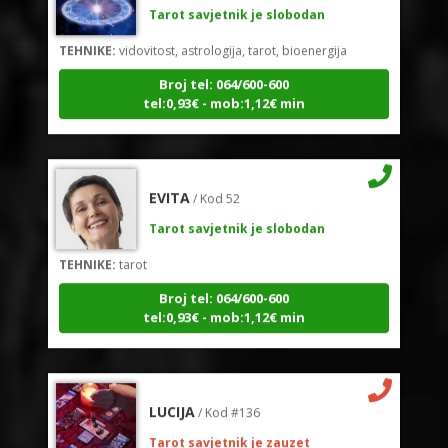
TEHNIKE:
vidovitost, astrologija, tarot, bioenergija
Broj tel: 064/600-600
tel:0,93€ - mob:1,12€ min
EVITA
/ Kod 52
Tarot savjetnik je slobodan
TEHNIKE:
tarot
Broj tel: 064/600-600
tel:0,93€ - mob:1,12€ min
LUCIJA
/ Kod #136
Tarot savjetnik je zauzet