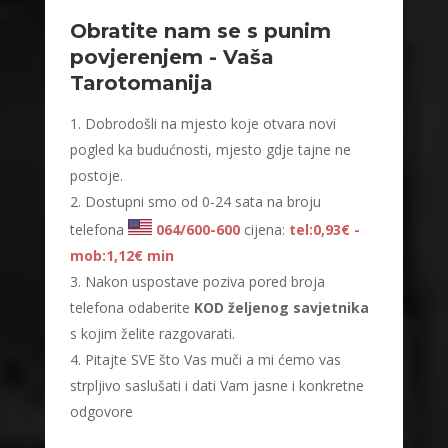
Obratite nam se s punim
povjerenjem - Vaša
Tarotomanija
Dobrodošli na mjesto koje otvara novi
pogled ka budućnosti, mjesto gdje tajne ne
postoje.
Dostupni smo od 0-24 sata na broju
telefona
064/600-600
cijena:
tel:0,93€ -
mob:1,12€ min
Nakon uspostave poziva pored broja
telefona odaberite
KOD željenog savjetnika
s kojim želite razgovarati.
Pitajte SVE što Vas muči a mi ćemo vas
strpljivo saslušati i dati Vam jasne i konkretne
odgovore
LUCIJA
/ Kod #136