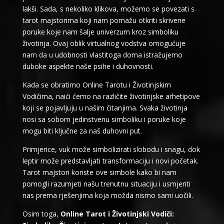
lakši. Sada, s nekoliko klikova, možemo se povezati s
tarot majstorima koji nam pomažu otkriti skrivene
poruke koje nam šalje univerzum kroz simboliku
životinja. Ovaj oblik virtualnog vodstva omogućuje
nam da u udobnosti vlastitoga doma istražujemo
duboke aspekte naše psihe i duhovnosti.
Kada se obratimo Online Tarotu i Životinjskim
Vodičima, naići ćemo na različite životinjske arhetipove
koji se pojavljuju u našim čitanjima. Svaka životinja
nosi sa sobom jedinstvenu simboliku i poruke koje
mogu biti ključne za naš duhovni put.
Primjerice, vuk može simbolizirati slobodu i snagu, dok
leptir može predstavljati transformaciju i novi početak.
Tarot majstori koriste ove simbole kako bi nam
pomogli razumjeti našu trenutnu situaciju i usmjeriti
nas prema rješenjima koja možda nismo sami uočili.
Osim toga,
Online Tarot i Životinjski Vodiči: