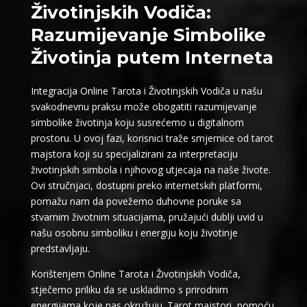
Životinjskih Vodiča:
Razumijevanje Simbolike
Životinja putem Interneta
Integracija Online Tarota i Životinjskih Vodiča u našu
svakodnevnu praksu može obogatiti razumijevanje
simbolike životinja koju susrećemo u digitalnom
prostoru. U ovoj fazi, korisnici traže smjernice od tarot
majstora koji su specijalizirani za interpretaciju
životinjskih simbola i njihovog utjecaja na naše živote.
Ovi stručnjaci, dostupni preko internetskih platformi,
pomažu nam da povežemo duhovne poruke sa
stvarnim životnim situacijama, pružajući dublji uvid u
našu osobnu simboliku i energiju koju životinje
predstavljaju.
Korištenjem Online Tarota i Životinjskih Vodiča,
stječemo priliku da se uskladimo s prirodnim
energijama koje nas okružuju. Tarot majstori, pomoću