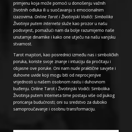
primjenu koja može pomoći u donošenju važnih
životnih odluka ili u suočavanju s emocionalnim
izazovima.
Online Tarot i Životinjski Vodiči: Simbolika
Životinja putem Interneta
služe kao prozor u našu
podsvijest, pomažući nam da bolje razumijemo naše
unutarnje dinamike i kako one utječu na našu vanjsku
stvarnost.
Tarot majstori, kao posrednici između nas i simboličkih
poruka, koriste svoje znanje i intuiciju da pročitaju i
objasne ove poruke. Oni nam nude praktične savjete i
duhovne uvide koji mogu biti od neprocjenjive
vrijednosti u našem osobnom rastu i duhovnom
buđenju. Online Tarot i Životinjski Vodiči: Simbolika
Životinja putem Interneta time postaju više od pukog
proricanja budućnosti; oni su sredstvo za duboko
samoproučavanje i osobnu transformaciju.