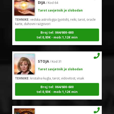
Tarot savjetnik je slobodan
TEHNIKE:
vedska astrologija (jyotish), reiki, tarot, oracle
karte, duhovni razgovori
Broj tel: 064/600-600
tel:0,93€ - mob:1,12€ min
STOJA
/ Kod 31
Tarot savjetnik je slobodan
TEHNIKE:
kristalna kugla, tarot, vidovitost, visak
Broj tel: 064/600-600
tel:0,93€ - mob:1,12€ min
AZRA
/ Kod 02