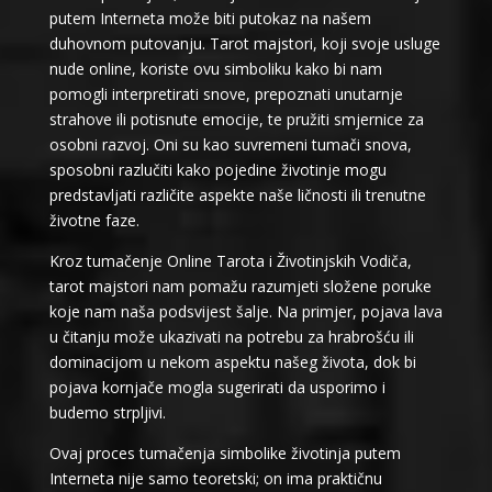
putem Interneta može biti putokaz na našem
duhovnom putovanju. Tarot majstori, koji svoje usluge
nude online, koriste ovu simboliku kako bi nam
pomogli interpretirati snove, prepoznati unutarnje
strahove ili potisnute emocije, te pružiti smjernice za
osobni razvoj. Oni su kao suvremeni tumači snova,
sposobni razlučiti kako pojedine životinje mogu
predstavljati različite aspekte naše ličnosti ili trenutne
životne faze.
Kroz tumačenje Online Tarota i Životinjskih Vodiča,
tarot majstori nam pomažu razumjeti složene poruke
koje nam naša podsvijest šalje. Na primjer, pojava lava
u čitanju može ukazivati na potrebu za hrabrošću ili
dominacijom u nekom aspektu našeg života, dok bi
pojava kornjače mogla sugerirati da usporimo i
budemo strpljivi.
Ovaj proces tumačenja simbolike životinja putem
Interneta nije samo teoretski; on ima praktičnu